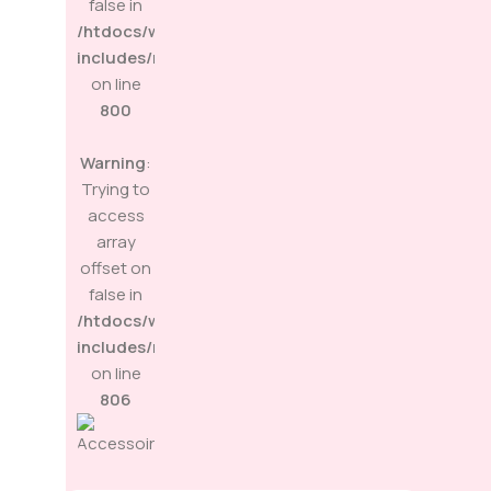
false in
/htdocs/wp-
includes/media.php
on line
800
Warning
:
Trying to
access
array
offset on
false in
/htdocs/wp-
includes/media.php
on line
806