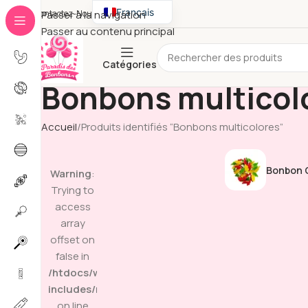
Français
Contactez-Nous
Passer à la navigation
Passer au contenu principal
English
Catégories
Bonbons multicol
Accueil
Produits identifiés “Bonbons multicolores”
Bonbon G
Warning
:
Trying to
access
array
offset on
false in
/htdocs/wp-
includes/media.php
on line