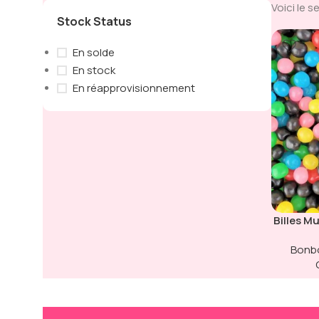
Voici le s
Stock Status
En solde
En stock
En réapprovisionnement
Billes M
Bonbo