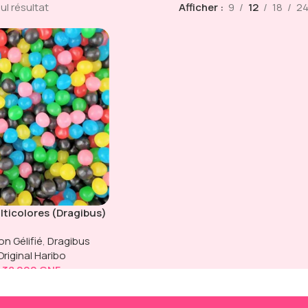
eul résultat
Afficher
9
12
18
2
ulticolores (Dragibus)
n Gélifié
,
Dragibus
Original Haribo
38 000
GNF