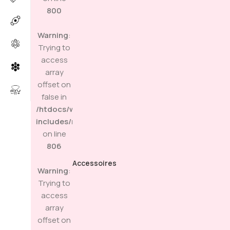
800
Warning
:
Trying to
access
array
offset on
false in
/htdocs/wp-
includes/media.php
on line
806
Accessoires
Warning
:
Trying to
access
array
offset on