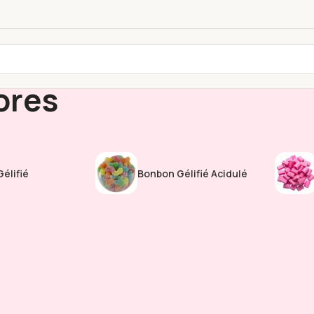
ores
élifié
Bonbon Gélifié Acidulé