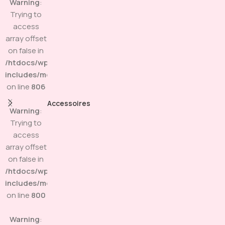
Warning
:
Trying to
access
array offset
on false in
/htdocs/wp-
includes/media.php
on line
806
Accessoires
Warning
:
Trying to
access
array offset
on false in
/htdocs/wp-
includes/media.php
on line
800
Warning
: