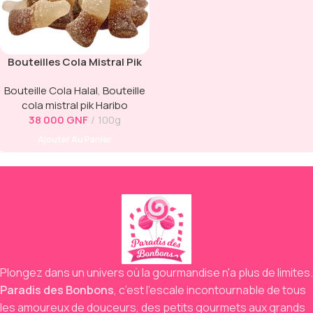
Bouteilles Cola Mistral Pik
Haribo
Bouteille Cola Halal
,
Bouteille
cola mistral pik Haribo
38 000
GNF
100g
Ajouter Au Panier
Plongez dans un univers où la gourmandise n'a plus de limites.
Paradis des Bonbons
,
c’est l’escale incontournable de tous
les amoureux de douceurs,
des petits gourmets aux grands