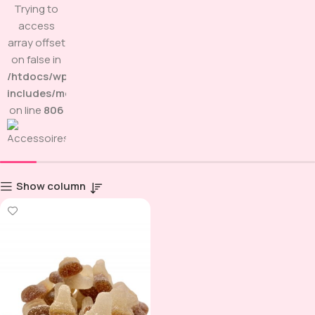
Trying to
access
array offset
on false in
/htdocs/wp-
includes/media.php
on line
806
Show column