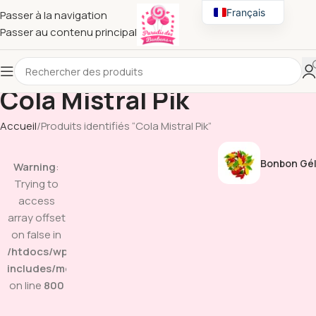
Français
Passer à la navigation
Passer au contenu principal
English
Cola Mistral Pik
Accueil
Produits identifiés “Cola Mistral Pik”
Bonbon Gél
Warning
:
Trying to
access
array offset
on false in
/htdocs/wp-
includes/media.php
on line
800