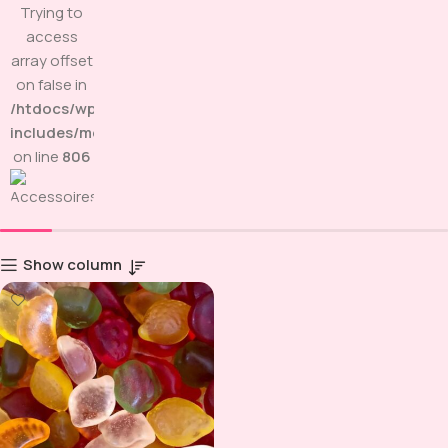
Trying to
access
array offset
on false in
/htdocs/wp-
includes/media.php
on line
806
Show column