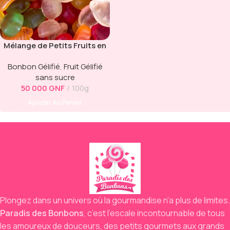
Mélange de Petits Fruits en
Bonbons Gélifiés Sans Sucre
Bonbon Gélifié
,
Fruit Gélifié
sans sucre
50 000
GNF
100g
Ajouter Au Panier
Plongez dans un univers où la gourmandise n'a plus de limites.
Paradis des Bonbons
,
c’est l’escale incontournable de tous
les amoureux de douceurs,
des petits gourmets aux grands