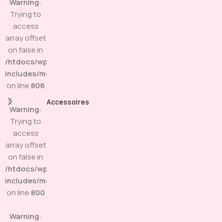
Warning
:
Trying to
access
array offset
on false in
/htdocs/wp-
includes/media.php
on line
806
Accessoires
Warning
:
Trying to
access
array offset
on false in
/htdocs/wp-
includes/media.php
on line
800
Warning
: