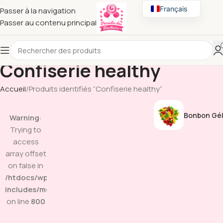
Français
Passer à la navigation
Passer au contenu principal
English
Confiserie healthy
Accueil
Produits identifiés “Confiserie healthy”
Bonbon Gél
Warning
:
Trying to
access
array offset
on false in
/htdocs/wp-
includes/media.php
on line
800