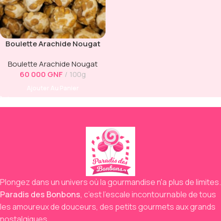
Boulette Arachide Nougat
Boulette Arachide Nougat
60 000
GNF
100g
Ajouter Au Panier
Plongez dans un univers où la gourmandise n'a plus de limites.
Paradis des Bonbons
,
c’est l’escale incontournable de tous
les amoureux de douceurs,
des petits gourmets aux grands
nostalgiques.