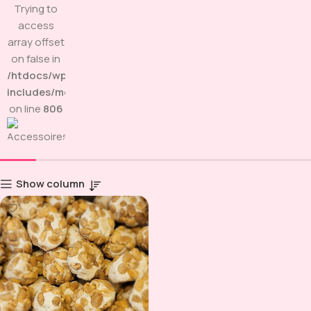
Trying to
access
array offset
on false in
/htdocs/wp-
includes/media.php
on line
806
Show column