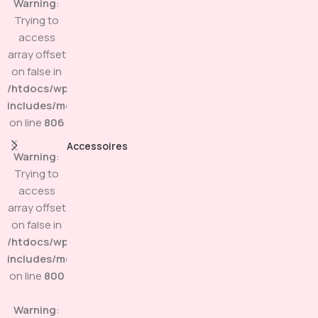
Warning
:
Trying to
access
array offset
on false in
/htdocs/wp-
includes/media.php
on line
806
Accessoires
Warning
:
Trying to
access
array offset
on false in
/htdocs/wp-
includes/media.php
on line
800
Warning
: