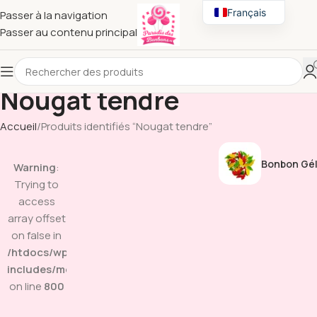
Français
Passer à la navigation
Passer au contenu principal
English
Nougat tendre
Accueil
Produits identifiés “Nougat tendre”
Bonbon Gél
Warning
:
Trying to
access
array offset
on false in
/htdocs/wp-
includes/media.php
on line
800