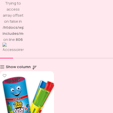
Trying to
access
array offset
on false in
/htdocs/wp-
includes/media.php
on line
806
Show column