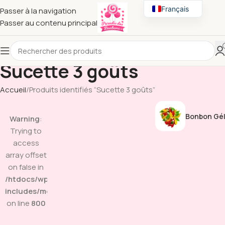
Français
Passer à la navigation
Passer au contenu principal
English
Sucette 3 goûts
Accueil
Produits identifiés “Sucette 3 goûts”
Bonbon Gél
Warning
:
Trying to
access
array offset
on false in
/htdocs/wp-
includes/media.php
on line
800