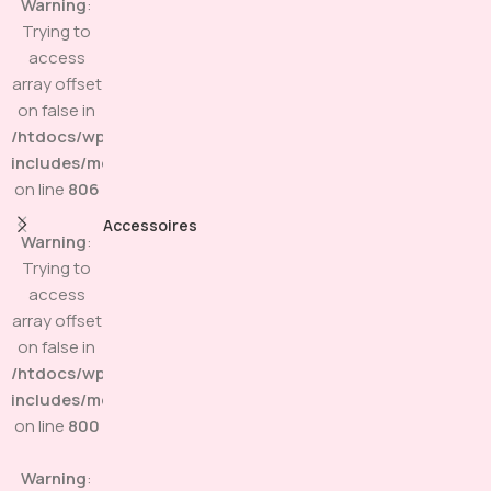
Warning
:
Trying to
access
array offset
on false in
/htdocs/wp-
includes/media.php
on line
806
Accessoires
Warning
:
Trying to
access
array offset
on false in
/htdocs/wp-
includes/media.php
on line
800
Warning
: