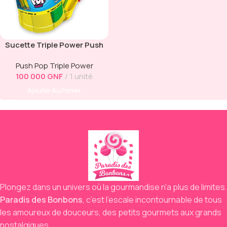
Sucette Triple Power Push
Pop Bazooka – 34 g
Push Pop Triple Power
100 000
GNF
1 unité
Ajouter Au Panier
Plongez dans un univers où la gourmandise n'a plus de limites.
Paradis des Bonbons
,
c’est l’escale incontournable de tous
les amoureux de douceurs,
des petits gourmets aux grands
nostalgiques.