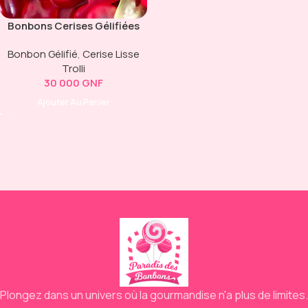
Bonbons Cerises Gélifiées
(Haribo Happy Cherries)
Bonbon Gélifié
,
Cerise Lisse
Trolli
30 000
GNF
Ajouter Au Panier
Plongez dans un univers où la gourmandise n'a plus de limites.