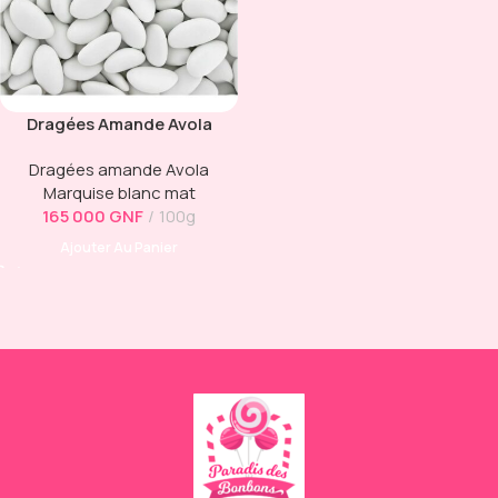
Dragées Amande Avola
Marquise
Dragées amande Avola
Marquise blanc mat
165 000
GNF
100g
Ajouter Au Panier