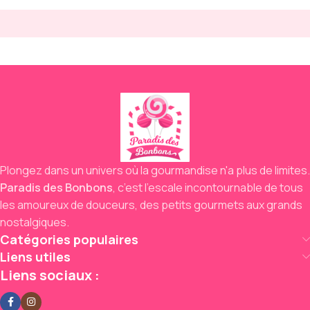
Plongez dans un univers où la gourmandise n'a plus de limites.
Paradis des Bonbons
,
c’est l’escale incontournable de tous
les amoureux de douceurs,
des petits gourmets aux grands
nostalgiques.
Catégories populaires
Liens utiles
Liens sociaux :