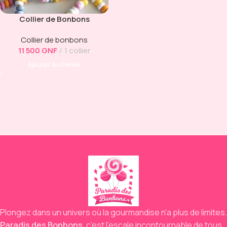
Collier de Bonbons
Traditionnel
Collier de bonbons
11 500
GNF
1 collier
Ajouter Au Panier
Plongez dans un univers où la gourmandise n'a plus de limites.
Paradis des Bonbons
,
c’est l’escale incontournable de tous