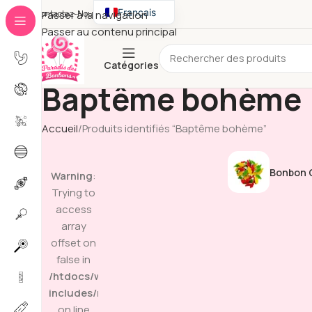
Français
Contactez-Nous
Passer à la navigation
Passer au contenu principal
English
Catégories
Baptême bohème
Accueil
Produits identifiés “Baptême bohème”
Bonbon G
Warning
:
Trying to
access
array
offset on
false in
/htdocs/wp-
includes/media.php
on line