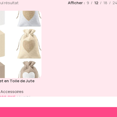
eul résultat
Afficher
9
12
18
2
t en Toile de Jute
“Cœur”
Accessoires
 000
GNF
1 unité