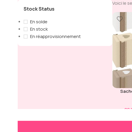
Voici le s
Stock Status
En solde
En stock
En réapprovisionnement
Sache
22