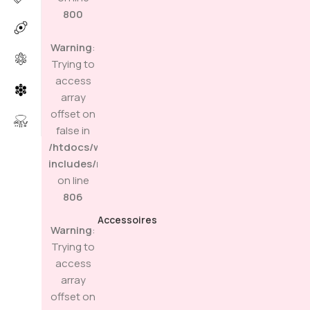
800
Warning
:
Trying to
access
array
offset on
false in
/htdocs/wp-
includes/media.php
on line
806
Accessoires
Warning
:
Trying to
access
array
offset on