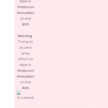
false in
/htdocs/wp-
includes/media.php
on line
800
Warning
:
Trying to
access
array
offset on
false in
/htdocs/wp-
includes/media.php
on line
806