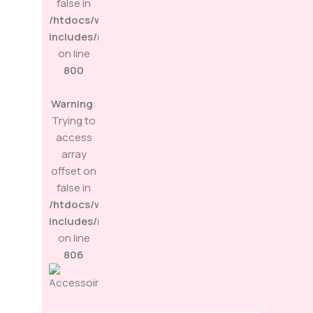
false in
/htdocs/wp-
includes/media.php
on line
800
Warning
:
Trying to
access
array
offset on
false in
/htdocs/wp-
includes/media.php
on line
806