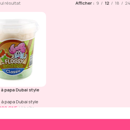
eul résultat
Afficher
9
12
18
2
 à papa Dubai style
 à papa Dubai style
 000
GNF
1 boîte