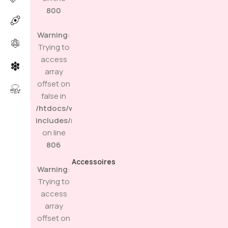
800
Warning
:
Trying to
access
array
offset on
false in
/htdocs/wp-
includes/media.php
on line
806
Accessoires
Warning
:
Trying to
access
array
offset on