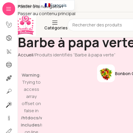
Français
Contactez-Nous
Passer à la navigation
Passer au contenu principal
English
Catégories
Barbe à papa vert
Accueil
Produits identifiés “Barbe à papa verte”
Bonbon G
Warning
:
Trying to
access
array
offset on
false in
/htdocs/wp-
includes/media.php
on line