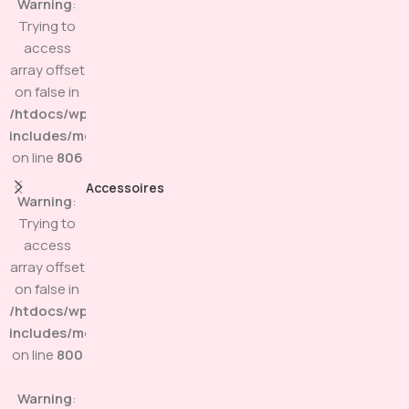
Warning
:
Trying to
access
array offset
on false in
/htdocs/wp-
includes/media.php
on line
806
Accessoires
Warning
:
Trying to
access
array offset
on false in
/htdocs/wp-
includes/media.php
on line
800
Warning
: