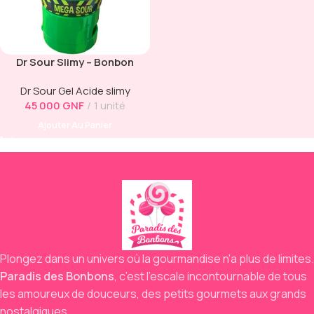
Dr Sour Slimy – Bonbon
Liquide Mega Sour Pomme
Dr Sour Gel Acide slimy
(50g)
45 000
GNF
1 unité
Ajouter Au Panier
Plongez dans un univers où la gourmandise n'a plus de limites.
Paradis des Bonbons
,
c’est l’escale incontournable de tous
les amoureux de douceurs,
des petits gourmets aux grands
nostalgiques.