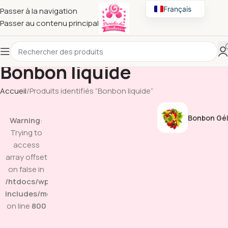
Français
Passer à la navigation
Passer au contenu principal
English
Bonbon liquide
Accueil
Produits identifiés “Bonbon liquide”
Bonbon Gél
Warning
:
Trying to
access
array offset
on false in
/htdocs/wp-
includes/media.php
on line
800