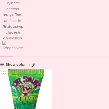
Trying to
access
array offset
on false in
/htdocs/wp-
includes/media.php
on line
806
Show column