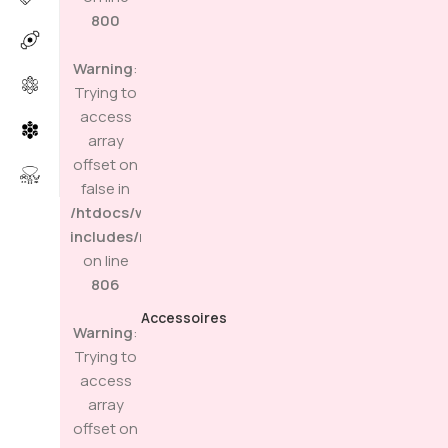
800
Warning
:
Trying to
access
array
offset on
false in
/htdocs/wp-
includes/media.php
on line
806
Accessoires
Warning
:
Trying to
access
array
offset on