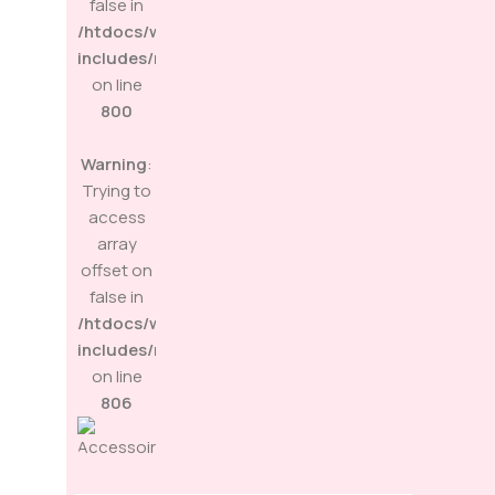
false in
/htdocs/wp-
includes/media.php
on line
800
Warning
:
Trying to
access
array
offset on
false in
/htdocs/wp-
includes/media.php
on line
806