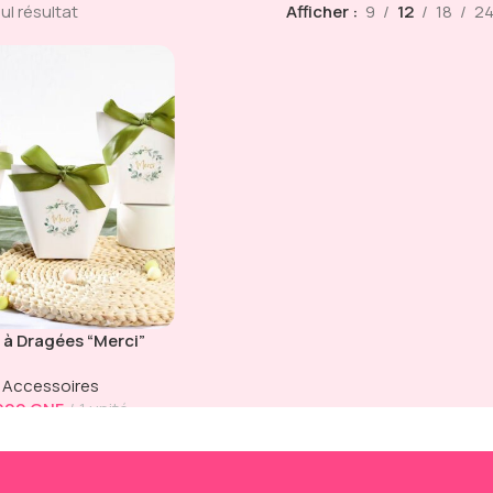
eul résultat
Afficher
9
12
18
2
 à Dragées “Merci”
tre – Coffret Blanc
Accessoires
 Ruban Vert Olive
 000
GNF
1 unité