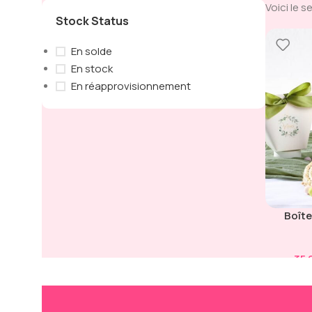
Voici le s
Stock Status
En solde
En stock
En réapprovisionnement
Boîte
Champê
avec
35