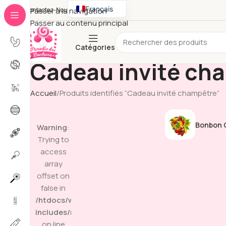
Français
Contactez-Nous
Passer à la navigation
Passer au contenu principal
English
Catégories
Cadeau invité ch
Accueil
Produits identifiés “Cadeau invité champêtre”
Bonbon G
Warning
:
Trying to
access
array
offset on
false in
/htdocs/wp-
includes/media.php
on line