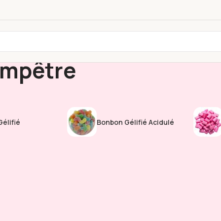
ampêtre
élifié
Bonbon Gélifié Acidulé