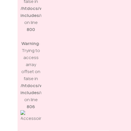
false in
/htdocs/wp-
includes/media.php
on line
800
Warning
:
Trying to
access
array
offset on
false in
/htdocs/wp-
includes/media.php
on line
806