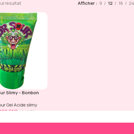
eul résultat
Afficher
9
12
18
2
our Slimy – Bonbon
e Mega Sour Pomme
our Gel Acide slimy
(50g)
 000
GNF
1 unité