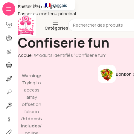
Français
Contactez-Nous
Passer à la navigation
Passer au contenu principal
English
Catégories
Confiserie fun
Accueil
Produits identifiés “Confiserie fun”
Bonbon G
Warning
:
Trying to
access
array
offset on
false in
/htdocs/wp-
includes/media.php
on line