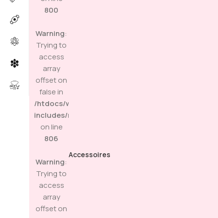
800
Warning
:
Trying to
access
array
offset on
false in
/htdocs/wp-
includes/media.php
on line
806
Accessoires
Warning
:
Trying to
access
array
offset on