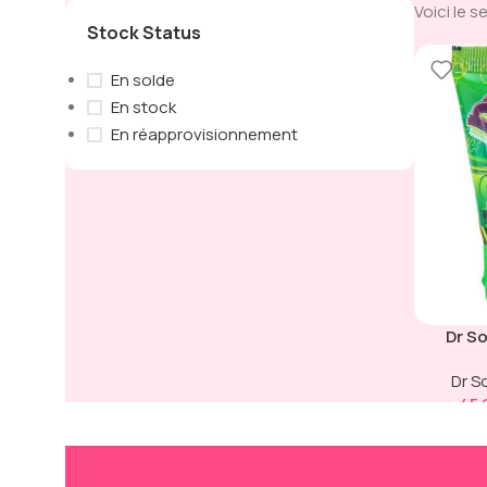
Voici le s
Stock Status
En solde
En stock
En réapprovisionnement
Dr S
Liquid
Dr S
45