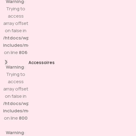
Warning
:
Trying to
access
array offset
on false in
/htdocs/wp-
includes/media.php
on line
806
Accessoires
Warning
:
Trying to
access
array offset
on false in
/htdocs/wp-
includes/media.php
on line
800
Warning
: