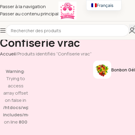
Français
Passer à la navigation
Passer au contenu principal
English
Confiserie vrac
Accueil
Produits identifiés “Confiserie vrac”
Bonbon Gél
Warning
:
Trying to
access
array offset
on false in
/htdocs/wp-
includes/media.php
on line
800