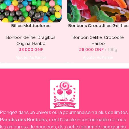
Billes Multicolores
Bonbons Crocodiles Gélifiés
(Dragibus)
(Haribo Hari Croco)
Bonbon Gélifié
,
Dragibus
Bonbon Gélifié
,
Crocodile
Original Haribo
Haribo
38 000
GNF
38 000
GNF
100g
Ajouter Au Panier
Ajouter Au Panier
Plongez dans un univers où la gourmandise n'a plus de limites.
Paradis des Bonbons
,
c’est l’escale incontournable de tous
les amoureux de douceurs,
des petits gourmets aux grands