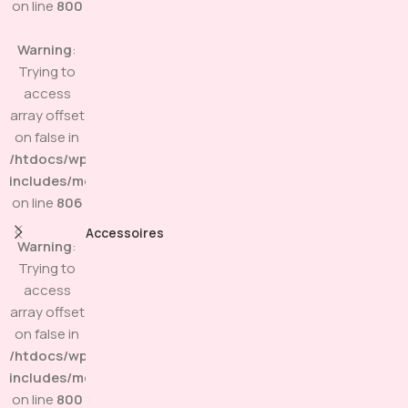
on line
800
Warning
:
Trying to
access
array offset
on false in
/htdocs/wp-
includes/media.php
on line
806
Accessoires
Warning
:
Trying to
access
array offset
on false in
/htdocs/wp-
includes/media.php
on line
800