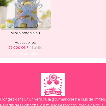
Mini biberon bleu
Accessoires
35 000
GNF
1 unité
Ajouter Au Panier
Plongez dans un univers où la gourmandise n'a plus de limites.
Paradis des Bonbons
,
c’est l’escale incontournable de tous