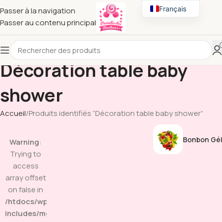
Français
Passer à la navigation
Passer au contenu principal
English
Décoration table baby
shower
Accueil
Produits identifiés “Décoration table baby shower”
Bonbon Gél
Warning
:
Trying to
access
array offset
on false in
/htdocs/wp-
includes/media.php