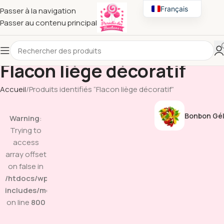
Français
Passer à la navigation
Passer au contenu principal
English
Flacon liège décoratif
Accueil
Produits identifiés “Flacon liège décoratif”
Bonbon Gél
Warning
:
Trying to
access
array offset
on false in
/htdocs/wp-
includes/media.php
on line
800