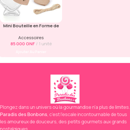
Mini Bouteille en Forme de
Cœur
Accessoires
85 000
GNF
1 unité
Ajouter Au Panier
Plongez dans un univers où la gourmandise n'a plus de limites.
Paradis des Bonbons
,
c’est l’escale incontournable de tous
les amoureux de douceurs,
des petits gourmets aux grands
nostalgiques.