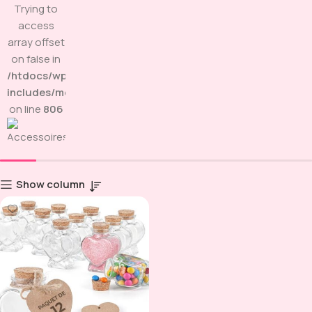
Trying to
access
array offset
on false in
/htdocs/wp-
includes/media.php
on line
806
Show column