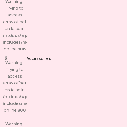
Warning
:
Trying to
access
array offset
on false in
/htdocs/wp-
includes/media.php
on line
806
Accessoires
Warning
:
Trying to
access
array offset
on false in
/htdocs/wp-
includes/media.php
on line
800
Warning
: