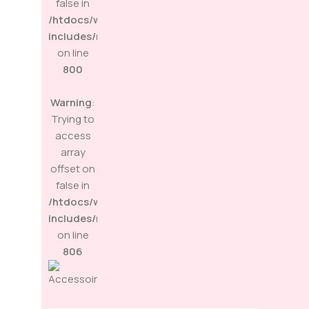
false in
/htdocs/wp-
includes/media.php
on line
800
Warning
:
Trying to
access
array
offset on
false in
/htdocs/wp-
includes/media.php
on line
806