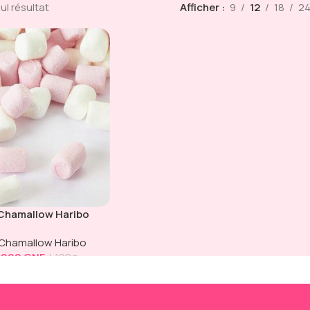
eul résultat
Afficher
9
12
18
2
 Chamallow Haribo
 Chamallow Haribo
 000
GNF
100g