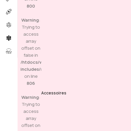
800
Warning
:
Trying to
access
array
offset on
false in
/htdocs/wp-
includes/media.php
on line
806
Accessoires
Warning
:
Trying to
access
array
offset on