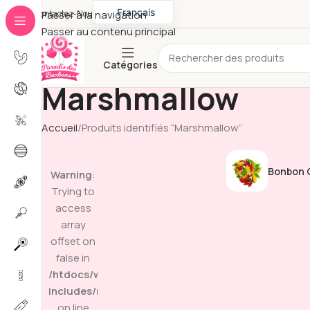
Français
Contactez-Nous
Passer à la navigation
Passer au contenu principal
English
Catégories
Marshmallow
Accueil
Produits identifiés “Marshmallow”
Bonbon G
Warning
:
Trying to
access
array
offset on
false in
/htdocs/wp-
includes/media.php
on line