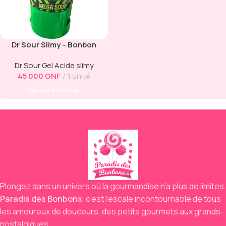
Dr Sour Slimy – Bonbon
Liquide Mega Sour Pomme
Dr Sour Gel Acide slimy
(50g)
45 000
GNF
1 unité
Ajouter Au Panier
Plongez dans un univers où la gourmandise n'a plus de limites.
Paradis des Bonbons
,
c’est l’escale incontournable de tous
les amoureux de douceurs,
des petits gourmets aux grands
nostalgiques.