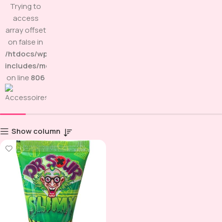
Trying to
access
array offset
on false in
/htdocs/wp-
includes/media.php
on line
806
Show column