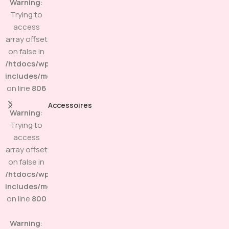
Warning
:
Trying to
access
array offset
on false in
/htdocs/wp-
includes/media.php
on line
806
Accessoires
Warning
:
Trying to
access
array offset
on false in
/htdocs/wp-
includes/media.php
on line
800
Warning
: