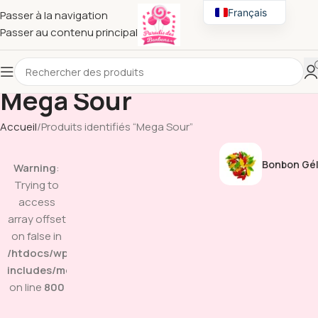
Français
Passer à la navigation
Passer au contenu principal
English
Mega Sour
Accueil
Produits identifiés “Mega Sour”
Bonbon Gél
Warning
:
Trying to
access
array offset
on false in
/htdocs/wp-
includes/media.php
on line
800