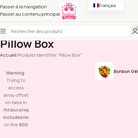
Français
Passer à la navigation
Passer au contenu principal
English
Pillow Box
Accueil
Produits identifiés “Pillow Box”
Bonbon Gél
Warning
:
Trying to
access
array offset
on false in
/htdocs/wp-
includes/media.php
on line
800