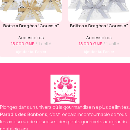
Boîte à Dragées “Coussin”
Boîtes à Dragées “Coussin”
Argenté
Accessoires
Accessoires
15 000
GNF
1 unité
15 000
GNF
1 unité
Ajouter Au Panier
Ajouter Au Panier
Plongez dans un univers où la gourmandise n'a plus de limites.
Paradis des Bonbons
,
c’est l’escale incontournable de tous
les amoureux de douceurs,
des petits gourmets aux grands
nostalgiques.