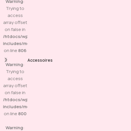
Warning
:
Trying to
access
array offset
on false in
/htdocs/wp-
includes/media.php
on line
806
Accessoires
Warning
:
Trying to
access
array offset
on false in
/htdocs/wp-
includes/media.php
on line
800
Warning
: