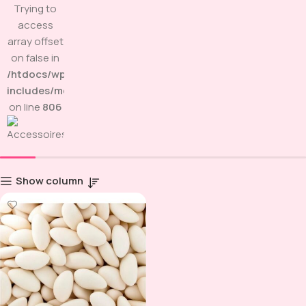
Trying to
access
array offset
on false in
/htdocs/wp-
includes/media.php
on line
806
Show column