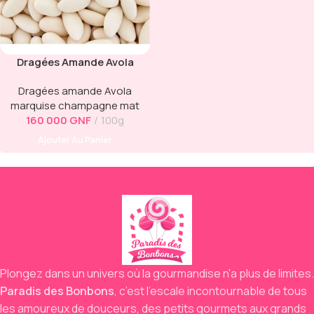
Dragées Amande Avola
Marquise Champagne Mat
Dragées amande Avola
marquise champagne mat
160 000
GNF
100g
Ajouter Au Panier
Plongez dans un univers où la gourmandise n'a plus de limites.
Paradis des Bonbons
,
c’est l’escale incontournable de tous
les amoureux de douceurs,
des petits gourmets aux grands