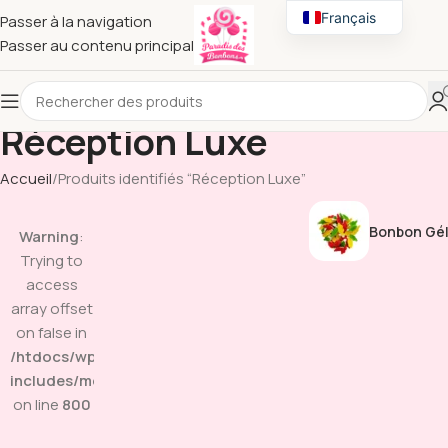
Français
Passer à la navigation
Passer au contenu principal
English
Réception Luxe
Accueil
Produits identifiés “Réception Luxe”
Bonbon Gél
Warning
:
Trying to
access
array offset
on false in
/htdocs/wp-
includes/media.php
on line
800