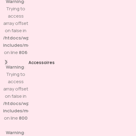
Warning
:
Trying to
access
array offset
on false in
/htdocs/wp-
includes/media.php
on line
806
Accessoires
Warning
:
Trying to
access
array offset
on false in
/htdocs/wp-
includes/media.php
on line
800
Warning
: