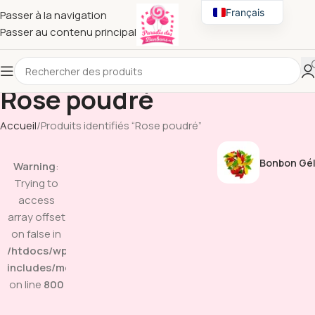
Français
Passer à la navigation
Passer au contenu principal
English
Rose poudré
Accueil
Produits identifiés “Rose poudré”
Bonbon Gél
Warning
:
Trying to
access
array offset
on false in
/htdocs/wp-
includes/media.php
on line
800