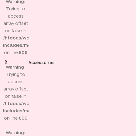
Warning
:
Trying to
access
array offset
on false in
/htdocs/wp-
includes/media.php
on line
806
Accessoires
Warning
:
Trying to
access
array offset
on false in
/htdocs/wp-
includes/media.php
on line
800
Warning
: