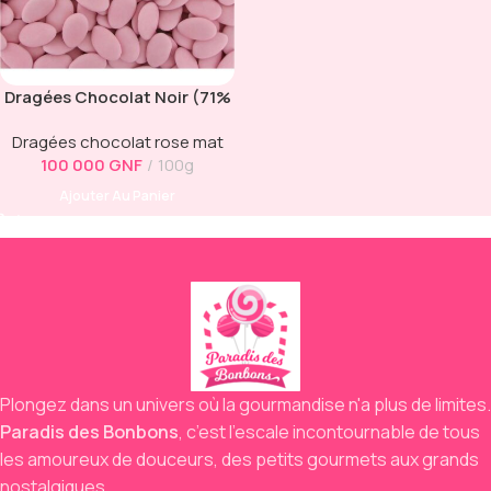
Dragées Chocolat Noir (71%
Cacao) Rose Mat
Dragées chocolat rose mat
100 000
GNF
100g
Ajouter Au Panier
Plongez dans un univers où la gourmandise n'a plus de limites.
Paradis des Bonbons
,
c’est l’escale incontournable de tous
les amoureux de douceurs,
des petits gourmets aux grands
nostalgiques.