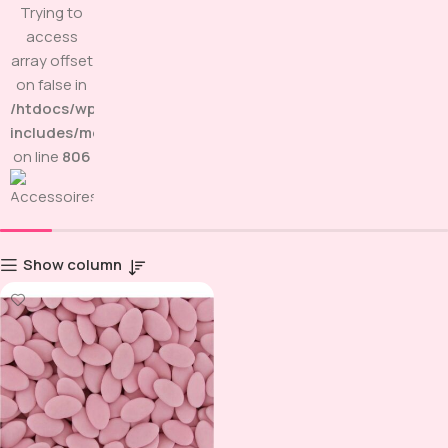
Trying to
access
array offset
on false in
/htdocs/wp-
includes/media.php
on line
806
Show column