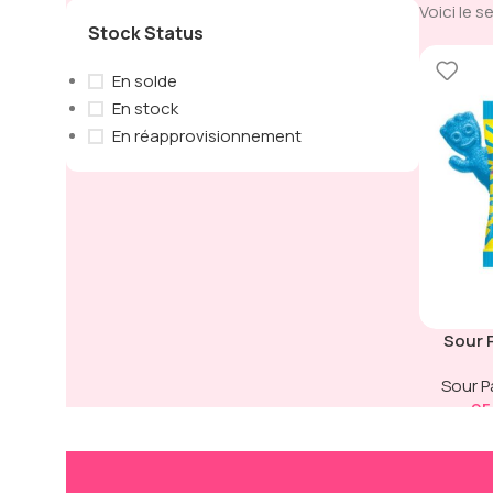
Voici le s
Stock Status
En solde
En stock
En réapprovisionnement
Sour 
Sour P
95