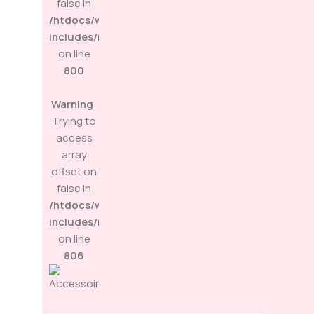
false in
/htdocs/wp-
includes/media.php
on line
800
Warning
:
Trying to
access
array
offset on
false in
/htdocs/wp-
includes/media.php
on line
806