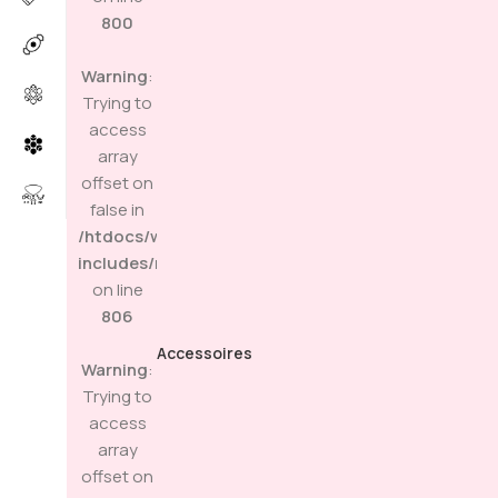
800
Warning
:
Trying to
access
array
offset on
false in
/htdocs/wp-
includes/media.php
on line
806
Accessoires
Warning
:
Trying to
access
array
offset on