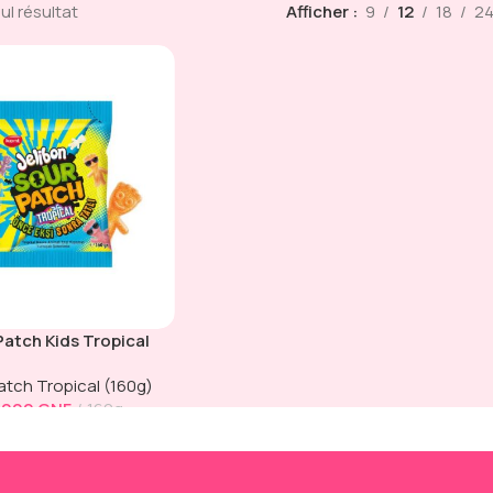
eul résultat
Afficher
9
12
18
2
Patch Kids Tropical
atch Tropical (160g)
 000
GNF
160g