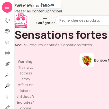
Français
Contactez-Nous
Passer à la navigation
Passer au contenu principal
English
Catégories
Sensations fortes
Accueil
Produits identifiés “Sensations fortes”
Bonbon G
Warning
:
Trying to
access
array
offset on
false in
/htdocs/wp-
includes/media.php
on line