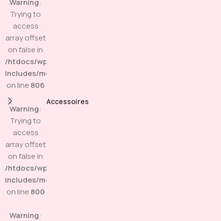
Warning
:
Trying to
access
array offset
on false in
/htdocs/wp-
includes/media.php
on line
806
Accessoires
Warning
:
Trying to
access
array offset
on false in
/htdocs/wp-
includes/media.php
on line
800
Warning
: