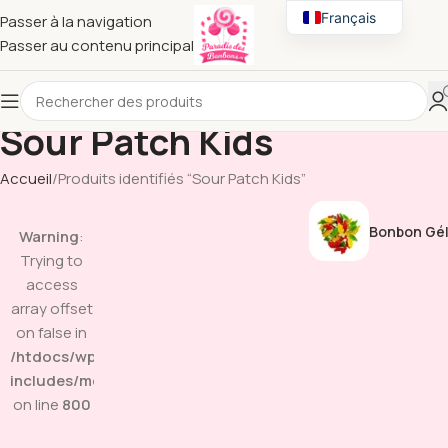
Français
Passer à la navigation
Passer au contenu principal
English
Sour Patch Kids
Accueil
Produits identifiés “Sour Patch Kids”
Bonbon Gél
Warning
:
Trying to
access
array offset
on false in
/htdocs/wp-
includes/media.php
on line
800