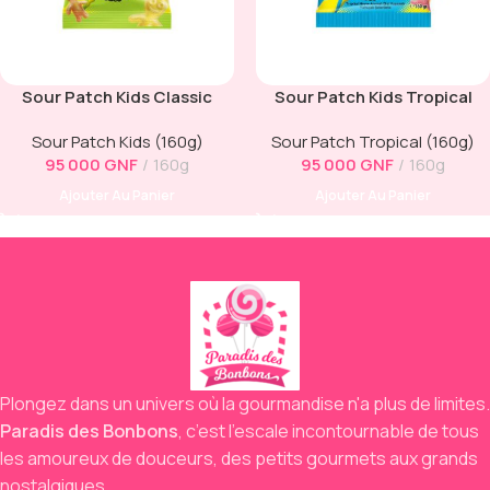
Sour Patch Kids Classic
Sour Patch Kids Tropical
Sour Patch Kids (160g)
Sour Patch Tropical (160g)
95 000
GNF
160g
95 000
GNF
160g
Ajouter Au Panier
Ajouter Au Panier
Plongez dans un univers où la gourmandise n'a plus de limites.
Paradis des Bonbons
,
c’est l’escale incontournable de tous
les amoureux de douceurs,
des petits gourmets aux grands
nostalgiques.