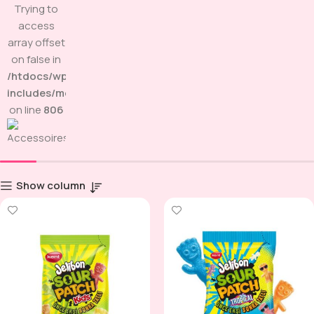
Trying to
access
array offset
on false in
/htdocs/wp-
includes/media.php
on line
806
Show column