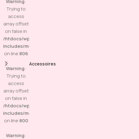
Warning
:
Trying to
access
array offset
on false in
/htdocs/wp-
includes/media.php
on line
806
Accessoires
Warning
:
Trying to
access
array offset
on false in
/htdocs/wp-
includes/media.php
on line
800
Warning
: