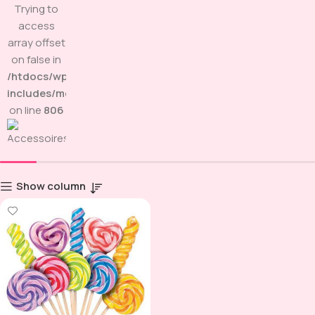
Trying to
access
array offset
on false in
/htdocs/wp-
includes/media.php
on line
806
Show column