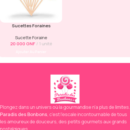
Sucettes Foraines
Artisanales
Sucette Foraine
20 000
GNF
1 unité
Ajouter Au Panier
Plongez dans un univers où la gourmandise n'a plus de limites.
Paradis des Bonbons
,
c’est l’escale incontournable de tous
les amoureux de douceurs,
des petits gourmets aux grands
nostalgiques.