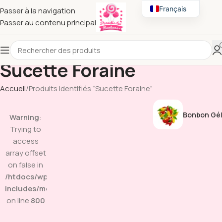
Français
Passer à la navigation
Passer au contenu principal
English
Sucette Foraine
Accueil
Produits identifiés “Sucette Foraine”
Bonbon Gél
Warning
:
Trying to
access
array offset
on false in
/htdocs/wp-
includes/media.php
on line
800